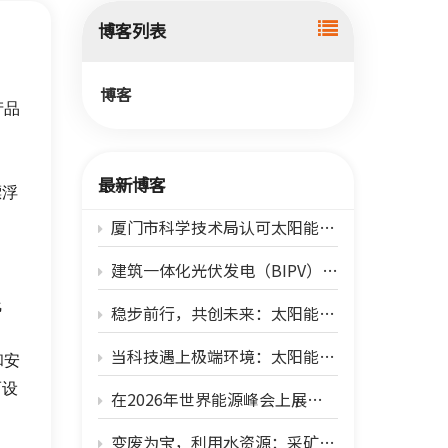
한국어
博客列表
بالعربية
博客
产品
最新博客
漂浮
厦门市科学技术局认可太阳能优先光伏支撑系统
建筑一体化光伏发电（BIPV）：将建筑物从能源消耗者转变为能源生产者
线
稳步前行，共创未来：太阳能优先计划以愿景和团结迎接2026年
当科技遇上极端环境：太阳能首次亮相 2026 年世界太阳能博览会，风沙适应型光伏解决方案大放异彩！
和安
而设
在2026年世界能源峰会上展示面向中东的韧性光伏解决方案
变废为宝，利用水资源：采矿湖的绿色能源重生