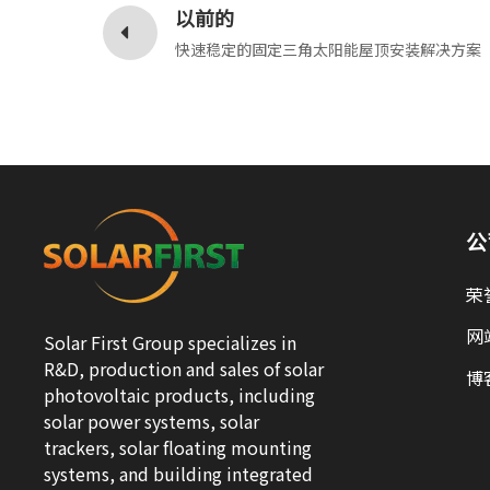
以前的
快速稳定的固定三角太阳能屋顶安装解决方案
公
荣
网
Solar First Group specializes in
R&D, production and sales of solar
博
photovoltaic products, including
solar power systems, solar
trackers, solar floating mounting
systems, and building integrated