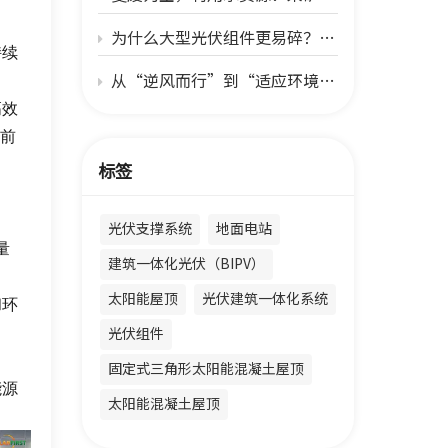
为什么大型光伏组件更易碎？——分析机械强度危机及行业担忧
持续
从“逆风而行”到“适应环境”：光伏跟踪器在极端气候下的生存之战
高效
条前
标签
光伏支撑系统
地面电站
量
建筑一体化光伏（BIPV）
太阳能屋顶
光伏建筑一体化系统
和环
光伏组件
固定式三角形太阳能混凝土屋顶
能源
太阳能混凝土屋顶