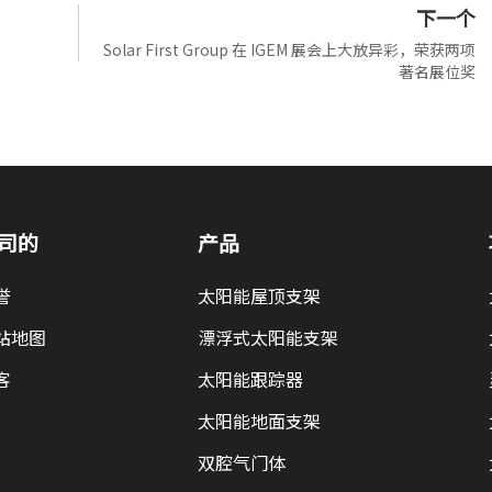
下一个
Solar First Group 在 IGEM 展会上大放异彩，荣获两项
著名展位奖
司的
产品
誉
太阳能屋顶支架
站地图
漂浮式太阳能支架
客
太阳能跟踪器
太阳能地面支架
双腔气门体