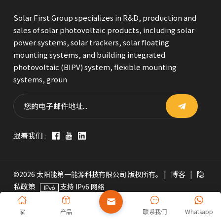
Solar First Group specializes in R&D, production and
sales of solar photovoltaic products, including solar
power systems, solar trackers, solar floating
mounting systems, and building integrated
photovoltaic (BIPV) system, flexible mounting
systems, groun
跟着我们 :
博客
隐
©2026 太阳能第一能源科技有限公司 版权所有。 |
|
私政策
支持 IPv6 网络
家
产品
联系我们
Whatsapp