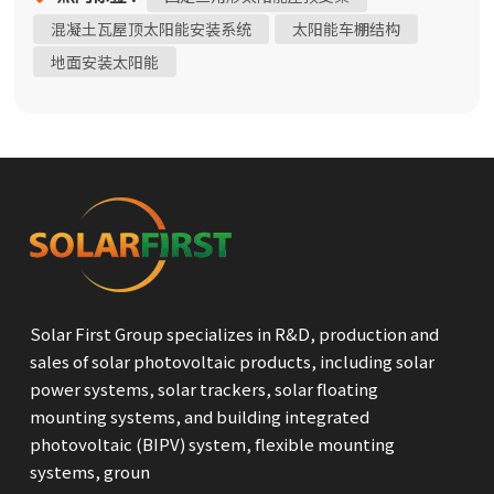
安装类型：混凝土屋顶和地面安装• 抗风荷载：高达 60
混凝土瓦屋顶太阳能安装系统
太阳能车棚结构
米/秒• 倾斜角度选项：5°、10°、15°• 雪荷载能力：1.4
地面安装太阳能
kN/m²• 材质成分：阳极氧化铝 AL6005-T5 和不锈钢
SUS304• 符合标准：GB50009-2012、EN1990:2002、
ASCE7-05、AS/NZS1170、JIS C8955:2017、GB50429-
2007• 保修：10年?️ 安装过程概述：该系统配有预组装的
三角支架和夹具，可简化部署：1. 布置并标记支撑或混凝土
墩的位置2. 使用膨胀螺栓固定预装支架3. 安装并连接带有集
成连接器的导轨4. 将光伏组件放置到导轨上5. 使用预先提供
的端部和中间夹具固定模块该解决方案将卓越的工程技术
与实用的安装效率相结合，使其成为需要可靠性、速度和
符合国际标准的太阳能项目的理想选择。非常适合 EPC 承
Solar First Group specializes in R&D, production and
包商、项目开发商和可持续发展驱动的组织。欢迎随时联
sales of solar photovoltaic products, including solar
系我们，了解技术规格或合作机会。井号
power systems, solar trackers, solar floating
mounting systems, and building integrated
photovoltaic (BIPV) system, flexible mounting
systems, groun