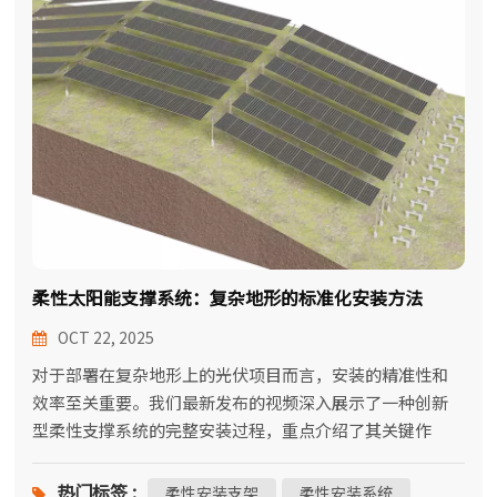
한국어
بالعربية
柔性太阳能支撑系统：复杂地形的标准化安装方法
OCT 22, 2025
对于部署在复杂地形上的光伏项目而言，安装的精准性和
效率至关重要。我们最新发布的视频深入展示了一种创新
型柔性支撑系统的完整安装过程，重点介绍了其关键作
用。柔性安装支架适应不平坦的场地。该解决方案专为山
地、丘陵、沙漠和池塘等不规则地形而设计，是污水处理
热门标签 :
柔性安装支架
柔性安装系统