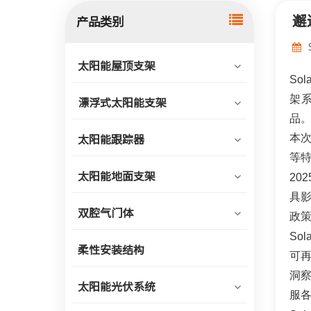
邂
产品类别
太阳能屋顶支架
So
架系
漂浮式太阳能支架
品
本次
太阳能跟踪器
等
太阳能地面支架
20
具
双腔气门体
政
So
柔性安装结构
可再
洞
太阳能光伏系统
服