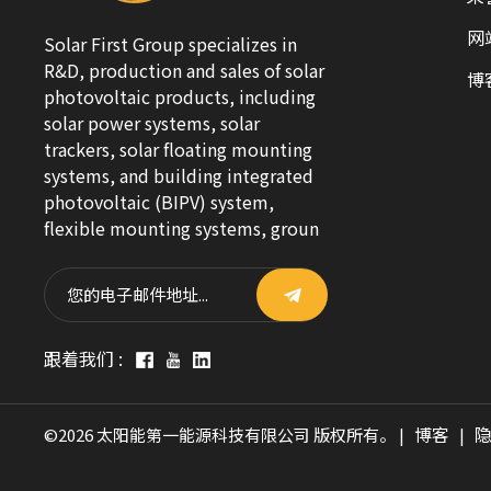
网
Solar First Group specializes in
R&D, production and sales of solar
博
photovoltaic products, including
solar power systems, solar
trackers, solar floating mounting
systems, and building integrated
photovoltaic (BIPV) system,
flexible mounting systems, groun
跟着我们 :
博客
©2026 太阳能第一能源科技有限公司 版权所有。 |
|