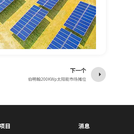
下一个
伯明翰200KWp太阳能市场摊位
项目
消息