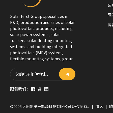
荣
网
Solar First Group specializes in
R&D, production and sales of solar
博
photovoltaic products, including
solar power systems, solar
trackers, solar floating mounting
systems, and building integrated
photovoltaic (BIPV) system,
flexible mounting systems, groun
跟着我们 :
博客
©2026 太阳能第一能源科技有限公司 版权所有。 |
|