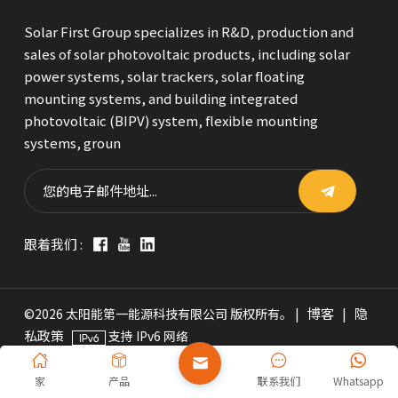
Solar First Group specializes in R&D, production and
sales of solar photovoltaic products, including solar
power systems, solar trackers, solar floating
mounting systems, and building integrated
photovoltaic (BIPV) system, flexible mounting
systems, groun
跟着我们 :
博客
隐
©2026 太阳能第一能源科技有限公司 版权所有。 |
|
私政策
支持 IPv6 网络
家
产品
联系我们
Whatsapp