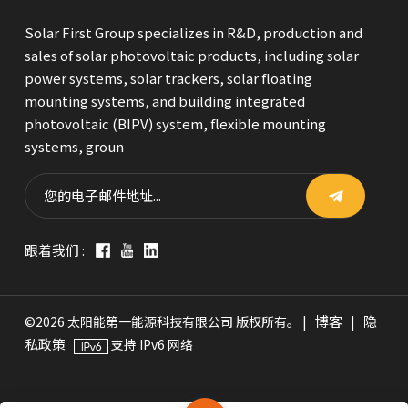
Solar First Group specializes in R&D, production and
sales of solar photovoltaic products, including solar
power systems, solar trackers, solar floating
mounting systems, and building integrated
photovoltaic (BIPV) system, flexible mounting
systems, groun
跟着我们 :
博客
隐
©2026 太阳能第一能源科技有限公司 版权所有。 |
|
私政策
支持 IPv6 网络