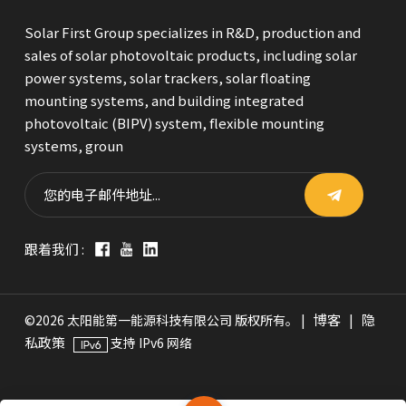
Solar First Group specializes in R&D, production and
sales of solar photovoltaic products, including solar
power systems, solar trackers, solar floating
mounting systems, and building integrated
photovoltaic (BIPV) system, flexible mounting
systems, groun
跟着我们 :
博客
隐
©2026 太阳能第一能源科技有限公司 版权所有。 |
|
私政策
支持 IPv6 网络